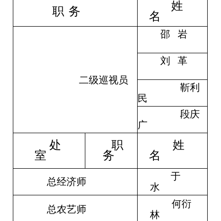
姓
职
务
名
邵 岩
刘 革
二级巡视员
靳利
民
段庆
广
处
职
姓
室
务
名
于
总经济师
水
何衍
总农艺师
林