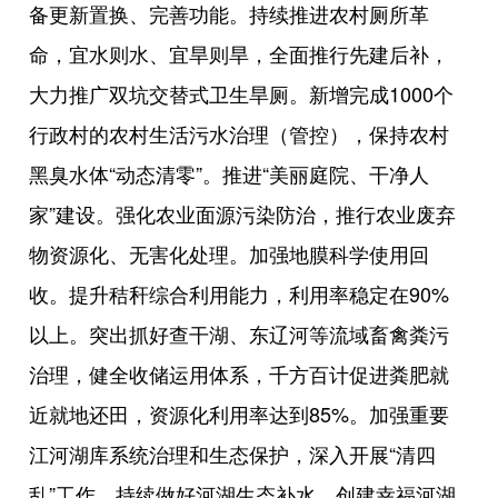
备更新置换、完善功能。持续推进农村厕所革
命，宜水则水、宜旱则旱，全面推行先建后补，
大力推广双坑交替式卫生旱厕。新增完成1000个
行政村的农村生活污水治理（管控），保持农村
黑臭水体“动态清零”。推进“美丽庭院、干净人
家”建设。强化农业面源污染防治，推行农业废弃
物资源化、无害化处理。加强地膜科学使用回
收。提升秸秆综合利用能力，利用率稳定在90%
以上。突出抓好查干湖、东辽河等流域畜禽粪污
治理，健全收储运用体系，千方百计促进粪肥就
近就地还田，资源化利用率达到85%。加强重要
江河湖库系统治理和生态保护，深入开展“清四
乱”工作，持续做好河湖生态补水，创建幸福河湖