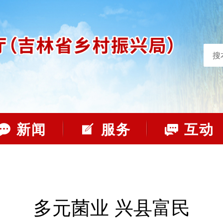
搜
新闻
服务
互动
多元菌业 兴县富民