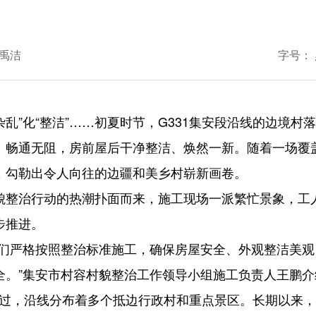
何禹洁
字号：
”；“杂乱”化“整洁”……初夏时节，G331集安段沿线的边
、畅通无阻，房前屋后干净整洁、焕然一新。随着一场覆
，勾勒出令人向往的边疆和美乡村崭新画卷。
貌整治行动的热潮扑面而来，施工现场一派繁忙景象，工
步推进。
我们严格按照整治标准施工，确保房屋安全、外观整洁美
全。”集安市村容村貌整治工作领导小组施工负责人王鹏介
境而过，沿线分布着多个抵边行政村和重点景区。长期以来