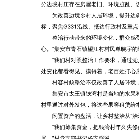
分边境村庄存在房屋老旧、环境脏乱、
为改善边境乡村人居环境，提升边疆
标，聚焦G331沿线、抵边行政村及重
整治行动带来的环境变化，群众感
心。”集安市青石镇望江村村民单晓宇
“我们村对照整治工作要求，通过
处变化都看得见、摸得着，老百姓打心
村容村貌整治不仅改善了人居环境，
集安市太王镇钱湾村是当地的水果
村里通过对外发包，将这些果窖租赁给
闲置资产的盘活，让乡村整治从“治环
“我们筹集资金，把钱湾村年久失
展。”村党支部书记杨安强说。