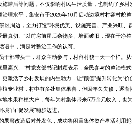
设施滞后等问题，不仅影响村民生活质量，也制约了乡村
治理水平，集安市于2025年10月启动边境村村容村貌整
点景区周边，全力打造“环境优美、设施完善、产业兴旺、
受最真切。“以前房前屋后杂物多、墙面破旧，现在干净
的话语中，满是对整治工作的认可。
党员干部带头干，群众主动参与，村容村貌一天一个样。
底里高兴。”村党支部书记封颖表示，全民参与的整治模
更激活了乡村发展的内生动力，让“颜值”提升转化为“价
种植专业村，村中有多处集体果窖，但因年久失修，逐渐
本地水果种植大户，每年为村集体带来5万余元收入，也
境”向“促发展”稳步迈进。
修的果窖改造后对外发包，成功将闲置集体资产盘活利用