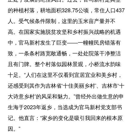
的种植村落，耕地面积328.75公顷，常住人口437
人。受气候条件限制，这里的玉米亩产量并不
高。在国家实施脱贫攻坚和乡村振兴战略的机遇
中，官马新村发生了巨变——一幢幢民房错落有
致，一条条村路宽敞通畅，一处处院落干净整洁
且有门牌。整个村落似园林景观，小桥流水韵味
十足。“人们在这里不仅看到宜居宜业和美乡村，
还感受到其作为吉林省‘十佳美丽乡村’、吉林市‘十
大诗意乡村’的风采和魅力。”曾经外出做生意的申
生海于2023年返乡，当选成为官马新村党支部书
记。他直言：“家乡的变化是吸引我回来的根本原
因。”