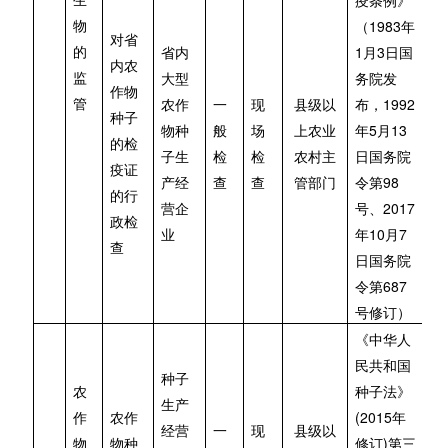
生
疫条例》
1983
物
（
年
对省
1
3
的
省内
月
日国
内农
监
大型
务院发
作物
1992
管
农作
一
现
县级以
布，
种子
5
13
物种
般
场
上农业
年
月
的检
子生
检
检
农村主
日国务院
疫证
98
产经
查
查
管部门
令第
的行
2017
营企
号、
政检
10
7
业
年
月
查
日国务院
687
令第
号修订）
《中华人
民共和国
种子
农
种子法》
生产
(2015
作
农作
年
经营
一
现
县级以
)
物
物种
修订
第三