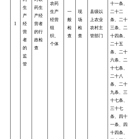
农药
十一条、
生
药生
生产
一
现
县级以
二十二
产
产经
经营
般
场
上农业
条、二十
1
经
营者
组
检
检
农村主
三条、二
营
的行
织、
查
查
管部门
十四条、
者
政检
个体
二十五
的
查
条、二十
监
六条、二
管
十七条、
二十八
条、二十
九条、三
十七条、
三十七
条、四十
一条、四
十四条、