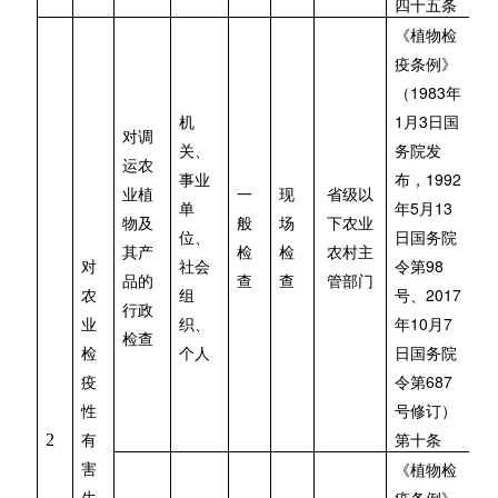
四十五条
《植物检
疫条例》
1983
（
年
1
3
机
月
日国
对调
关、
务院发
运农
1992
事业
布，
业植
一
现
省级以
5
13
单
年
月
物及
般
场
下农业
位、
日国务院
其产
检
检
农村主
98
对
社会
令第
品的
查
查
管部门
2017
农
组
号、
行政
10
7
业
织、
年
月
检查
检
个人
日国务院
687
疫
令第
性
号修订）
2
有
第十条
害
《植物检