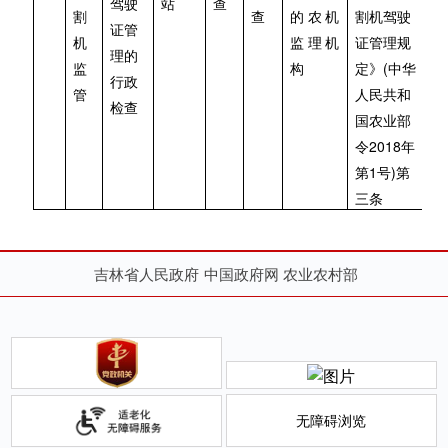
驾驶
站
查
割
查
的农机
割机驾驶
证管
机
监理机
证管理规
理的
(
监
构
定》
中华
行政
管
人民共和
检查
国农业部
2018
令
年
1
)
第
号
第
三条
吉林省人民政府
中国政府网
农业农村部
无障碍浏览