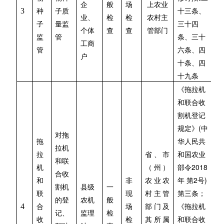
企
般
场
上农业
3
种
子质
十三条、
业、
检
检
农村主
子
量监
三十四
个体
查
查
管部门
监
管
条、三十
工商
管
六条、四
户
十条、四
十九条
《拖拉机
和联合收
割机登记
(
规定》
中
对拖
拖
华人民共
拉机
拉
省、市
和国农业
和联
2018
机
（州）
部令
合收
2
)
和
非
农业农
年 第
号
割机
县级
一
联
现
村主管
第三条；
的登
农机
般
4
合
场
部门及
《拖拉机
记、
监理
检
收
检
其所属
和联合收