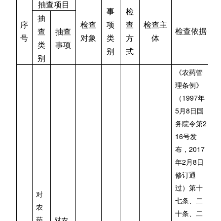
抽查项目
事
检
抽
序
检查
项
查
检查主
检查依据
查
抽查
号
对象
类
方
体
类
事项
别
式
别
《农药管
理条例》
1997
（
年
5
8
月
日国
2
务院令第
16
号发
2017
布，
2
8
年
月
日
修订通
过）第十
对
七条、二
农
十条、二
药
对农