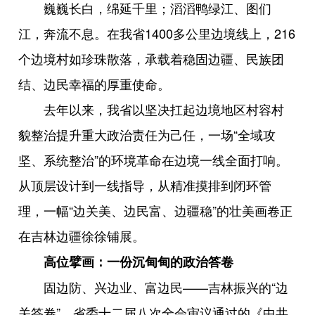
巍巍长白，绵延千里；滔滔鸭绿江、图们
江，奔流不息。在我省1400多公里边境线上，216
个边境村如珍珠散落，承载着稳固边疆、民族团
结、边民幸福的厚重使命。
去年以来，我省以坚决扛起边境地区村容村
貌整治提升重大政治责任为己任，一场“全域攻
坚、系统整治”的环境革命在边境一线全面打响。
从顶层设计到一线指导，从精准摸排到闭环管
理，一幅“边关美、边民富、边疆稳”的壮美画卷正
在吉林边疆徐徐铺展。
高位擘画：一份沉甸甸的政治答卷
固边防、兴边业、富边民——吉林振兴的“边
关答卷”。省委十二届八次全会审议通过的《中共