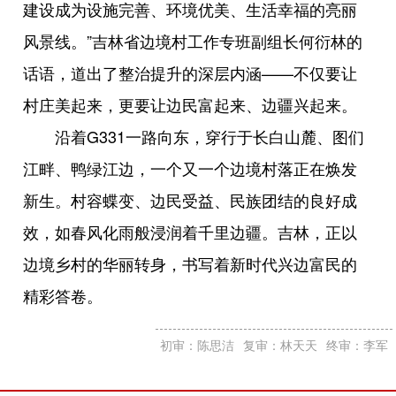
建设成为设施完善、环境优美、生活幸福的亮丽
风景线。”吉林省边境村工作专班副组长何衍林的
话语，道出了整治提升的深层内涵——不仅要让
村庄美起来，更要让边民富起来、边疆兴起来。
沿着G331一路向东，穿行于长白山麓、图们
江畔、鸭绿江边，一个又一个边境村落正在焕发
新生。村容蝶变、边民受益、民族团结的良好成
效，如春风化雨般浸润着千里边疆。吉林，正以
边境乡村的华丽转身，书写着新时代兴边富民的
精彩答卷。
初审：陈思洁
复审：林天天
终审：李军