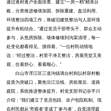
通过逐村逐户全面排查、建立“一房一档”精准台
账，分类推进修缮加固、拆除重建、盘活利用、
环境整治四项工作，将破旧建筑整治与人居环境
提升有机结合。“通过党员干部带头干、群众主动
参与，从危房拆除、墙体修缮到沟渠清理，每一
处变化都看得见、摸得着。”一位村民动情地
说：“经过整治，村里干净又整洁，房屋亮堂又美
观，住着舒心、看着顺心。”
白山市浑江区三道沟镇滴台村则以村容村貌
提质为突破口，聚焦沿江沿线、房前屋后、道路
庭院，系统推进整体提升。村党支部书记谷平川
介绍：“我们建立了党员包段、农户包院机制。现
在村民都从‘旁观者’变成了‘参与者’，自觉清理庭