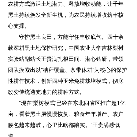
农耕方式激活土地潜力、释放增收动能，让千年
黑土持续焕发全新生机，为农民持续增收筑牢核
心支撑。
守护黑土良田，方能守住丰收底气。四十余
载深耕黑土地保护研究，中国农业大学吉林梨树
实验站副站长王贵满扎根田间、潜心钻研，带领
团队摸索出以“秸秆覆盖、条带休耕”为核心的保护
性耕作技术，创新四种玉米免耕栽培模式，彻底
改变传统透支地力的耕种方式。
“现在‘梨树模式’已经在东北四省区推广超1亿
亩，看着黑土层慢慢恢复、粮食年年增产、农户
腰包越来越鼓，心里比啥都踏实。”王贵满感慨
道。