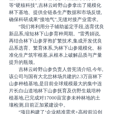
等“硬核科技”,吉林云岭野山参拿出了规模化
林下基地、提供全链条生产数据和市场反馈,
确保科研成果“接地气”,无缝对接产业需求。
“我们将利用分子辅助鉴定手段,选育优良
新品系,缩短林下山参育种周期。”雷秀娟说,
再结合林下山参芽孢扩繁技术,集成开发优良
品系选育、繁育体系,为林下山参规模化、标
准化生产筑牢根基,从根本上破解品质与产量
提升的瓶颈。
吉林云岭野山参负责人曾宪清介绍,今年,
该公司与国有大北岔林场共建的2.3万亩林下
山参种植基地,是目前全球规模最大的集中连
片长白山道地林下山参抚育及仿野生栽培种
植基地,已完成对17000亩宜参未种林地的土
壤检测,目前正加紧建设中。
“项目构建了‘企业精准需求+高校前沿创