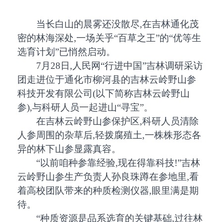
当长白山的晨雾还没散尽,在吉林通化茂
密的林海深处,一场关乎“百草之王”的“优等生
选育计划”已悄然启动。
7月28日,人民网“行进中国”吉林调研采访
团走进位于通化市柳河县的吉林云岭野山参
科技开发有限公司(以下简称吉林云岭野山
参),与科研人员一起进山“寻宝”。
在吉林云岭野山参保护区,科研人员清除
人参周围的杂草后,轻拨腐殖土,一株株形态各
异的林下山参显露真容。
“以前咱种参靠经验,现在得靠科技!”吉林
云岭野山参生产负责人孙良珠蹲在参地里,看
着高校团队带来的种质检测仪器,眼里满是期
待。
“种质资源是品系选育的关键基础,过往林