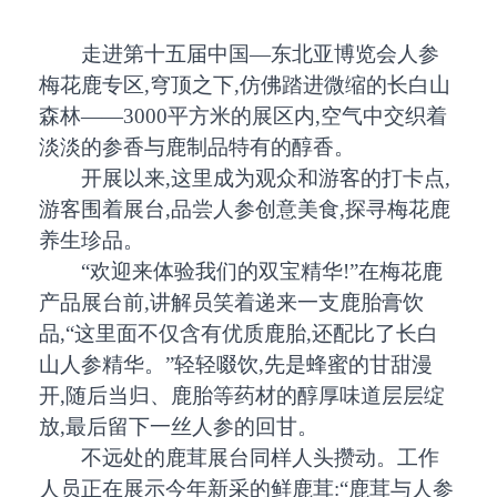
走进第十五届中国—东北亚博览会人参
梅花鹿专区,穹顶之下,仿佛踏进微缩的长白山
森林——3000平方米的展区内,空气中交织着
淡淡的参香与鹿制品特有的醇香。
开展以来,这里成为观众和游客的打卡点,
游客围着展台,品尝人参创意美食,探寻梅花鹿
养生珍品。
“欢迎来体验我们的双宝精华!”在梅花鹿
产品展台前,讲解员笑着递来一支鹿胎膏饮
品,“这里面不仅含有优质鹿胎,还配比了长白
山人参精华。”轻轻啜饮,先是蜂蜜的甘甜漫
开,随后当归、鹿胎等药材的醇厚味道层层绽
放,最后留下一丝人参的回甘。
不远处的鹿茸展台同样人头攒动。工作
人员正在展示今年新采的鲜鹿茸:“鹿茸与人参