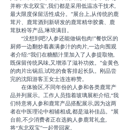
并称‘东北双宝’,我们都是采用低温冻干技术,
最大限度保留活性成分。”展台上,从传统的鹿
茸片、鹿茸酒到新研发的鹿茸精华胶囊、鹿
茸肽粉等产品,琳琅满目。
“没想到吧?人参还能做锅包肉!”餐饮区的
厨师一边翻炒着裹满参汁的肉片,一边向围观
者介绍:“我们在糖醋汁里加入了人参提取物,
既保留传统风味,又增添了滋补功效。”金黄色
的肉片出锅后,试吃的食客排起长队。刚品尝
完的沈阳游客王女士连连称赞。
在体验区,不同年份的人参和各类鹿茸产
品并列展示。工作人员指着玻璃展柜介绍,“我
们特意将人参和鹿茸产品搭配展示,因为这两
者在中医理论中相辅相成,都是滋补佳品。”展
台前,不少消费者正在选购人参鹿茸礼盒,
将“东北双宝”一起带回家。