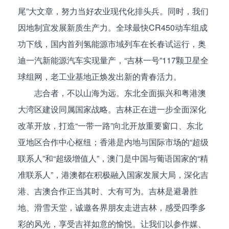
尾”大文章，努力当好农业现代化排头兵。同时，我们
因地制宜发展新质生产力。全球最快CR450动车组成
功下线，国内首列氢能源市域列车在长春试运行，奥
迪一汽新能源汽车实现量产，“吉林一号”117颗卫星全
球组网，老工业基地正焕发出新的青春活力。
志合者，不以山海为远。东北全面振兴和粤港澳
大湾区建设同属国家战略。吉林正在进一步全面深化
改革开放，打造“一带一路”向北开放重要窗口、东北
亚地区合作中心枢纽；香港是内地与国际市场的“超级
联系人”和“超级增值人”，澳门是中国与葡语国家的“精
准联系人”，港澳都在积极融入国家发展大局，深化吉
港、吉澳合作正当其时、大有可为。吉林是避暑胜
地、滑雪天堂，诚邀各界朋友走进吉林，感受四季多
彩的风光，享受吉祥如意的愉悦。让我们以参作媒、