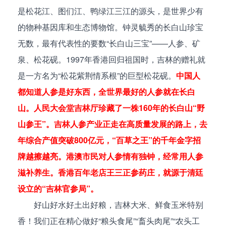
是松花江、图们江、鸭绿江三江的源头，是世界少有
的物种基因库和生态博物馆。钟灵毓秀的长白山珍宝
无数，最有代表性的要数“长白山三宝”——人参、矿
泉、松花砚。1997年香港回归祖国时，吉林的赠礼就
是一方名为“松花紫荆情系根”的巨型松花砚。
中国人
都知道人参是好东西，全世界最好的人参就在长白
山。人民大会堂吉林厅珍藏了一株160年的长白山“野
山参王”。吉林人参产业正走在高质量发展的路上，去
年综合产值突破800亿元，“百草之王”的千年金字招
牌越擦越亮。港澳市民对人参情有独钟，经常用人参
滋补养生。香港百年老店王三正参药庄，就源于清廷
设立的“吉林官参局”。
好山好水好土出好粮，吉林大米、鲜食玉米特别
香！我们正在精心做好“粮头食尾”“畜头肉尾”“农头工