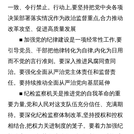
一致、令行禁止。行动上,要坚持把党中央各项
决策部署落实情况作为政治监督重点,合力推动
改革攻坚、促进高质量发展
■ 加强党的纪律建设是一项经常性工作,要
引导党员、干部把他律转化为自律,内化为日用
而不觉的言行准则。要深入推进风腐同查同
治。要强化全面从严治党主体责任和监督责
任。要持续推动全面从严治党向基层延伸
■ 纪检监察机关是推进党的自我革命的重
要力量,党和人民对这支队伍充分信任、充满期
待。要深化纪检监察体制改革,坚持授权和控权
相结合,把权力关进制度的笼子。要着力加强纪