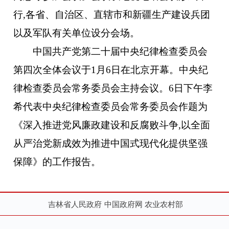
行,各省、自治区、直辖市和新疆生产建设兵团
以及军队有关单位设分会场。
中国共产党第二十届中央纪律检查委员会
第四次全体会议于1月6日在北京开幕。中央纪
律检查委员会常务委员会主持会议。6日下午李
希代表中央纪律检查委员会常务委员会作题为
《深入推进党风廉政建设和反腐败斗争,以全面
从严治党新成效为推进中国式现代化提供坚强
保障》的工作报告。
吉林省人民政府
中国政府网
农业农村部