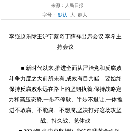
来源：
人民日报
字号：
默认
大
超大
李强赵乐际王沪宁蔡奇丁薛祥出席会议 李希主
持会议
■ 新时代以来,推进全面从严治党和反腐败
斗争力度之大前所未有,成效有目共睹。要始终
保持反腐败永远在路上的坚韧执着,保持战略定
力和高压态势,一步不停歇、半步不退让,一体推
进不敢腐、不能腐、不想腐,坚决打好这场攻坚
战、持久战、总体战