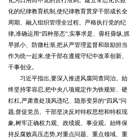
化为日用而不觉的言行准则。建立常态化长效
化的纪律教育机制,使纪律教育贯穿干部成长全
周期、融入组织管理全过程。严格执行党的纪
律,准确运用“四种形态”,实事求是、毋枉毋纵,抓
早抓小、防微杜渐,把从严管理监督和鼓励担当
作为统一起来,使干部在遵规守纪中改革创新、
干事创业。
习近平指出,要深入推进风腐同查同治。始
终坚持零容忍,把中央八项规定作为铁规矩、硬
杠杠,严肃查处顶风违纪、隐形变异的“四风”问
题,督促党员、干部坚决反对特权思想和特权现
象,树牢正确权力观、政绩观、事业观。始终保
持反腐败高压态势,对重点问题、重点领域、重