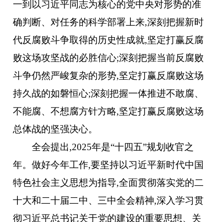
一到以习近平同志为核心的党中央对形势的准
确判断、对任务的科学部署上来,深刻把握新时
代反腐败斗争取得的历史性成就,坚定打赢反腐
败这场攻坚战的必胜信心;深刻把握当前反腐败
斗争仍然严峻复杂的形势,坚定打赢反腐败这场
持久战的如磐恒心;深刻把握一体推进不敢腐、
不能腐、不想腐方针方略,坚定打赢反腐败这场
总体战的坚强决心。
全会提出,2025年是“十四五”规划收官之
年。做好今年工作,要坚持以习近平新时代中国
特色社会主义思想为指导,全面贯彻落实党的二
十大和二十届二中、三中全会精神,深入学习贯
彻习近平总书记关于党的建设的重要思想、关