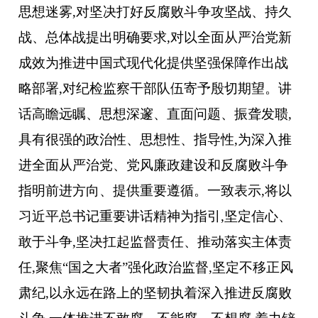
思想迷雾,对坚决打好反腐败斗争攻坚战、持久
战、总体战提出明确要求,对以全面从严治党新
成效为推进中国式现代化提供坚强保障作出战
略部署,对纪检监察干部队伍寄予殷切期望。讲
话高瞻远瞩、思想深邃、直面问题、振聋发聩,
具有很强的政治性、思想性、指导性,为深入推
进全面从严治党、党风廉政建设和反腐败斗争
指明前进方向、提供重要遵循。一致表示,将以
习近平总书记重要讲话精神为指引,坚定信心、
敢于斗争,坚决扛起监督责任、推动落实主体责
任,聚焦“国之大者”强化政治监督,坚定不移正风
肃纪,以永远在路上的坚韧执着深入推进反腐败