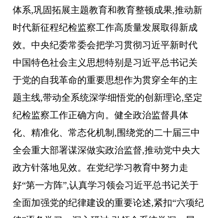
体系,巩固拓展主题教育和教育整顿成果,推动新
时代新征程纪检监察工作高质量发展取得新成
效。中央纪委常委会把学习贯彻习近平新时代
中国特色社会主义思想特别是习近平总书记关
于党的自我革命的重要思想作为贯穿全年的主
题主线,带动全系统深学细悟党的创新理论,坚定
纪检监察工作正确方向。健全政治监督具体
化、精准化、常态化机制,围绕党的二十届三中
全会重大部署谋深做实政治监督,推动党中央大
政方针落地见效。在党纪学习教育中努力走
好“第一方阵”,认真学习领会习近平总书记关于
全面加强党的纪律建设的重要论述,紧扣“六项纪