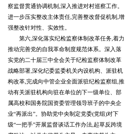
察监督贯通协调机制,深入推进对村巡察工作。
进一步压实整改主体责任,完善整改督促机制,增
强整改针对性、实效性。
第六,深化落实纪检监察体制改革任务,着力
推动完善党的自我革命制度规范体系。深入落
实党的二十届三中全会关于纪检监察体制改革
战略部署,深化纪委监委机关内设机构、派驻机
构改革,完成向中管企业全面派驻纪检监察组,推
动有关派驻机构向驻在单位的下一级单位、部
属高校和国务院国资委管理领导班子的中央企
业“再派出”。协助党中央制定党委(党组)对下
级“一把手”开展监督谈话工作办法,起草反跨境