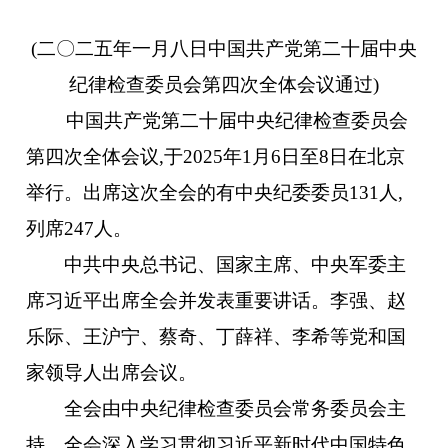
(二〇二五年一月八日中国共产党第二十届中央
纪律检查委员会第四次全体会议通过)
中国共产党第二十届中央纪律检查委员会
第四次全体会议,于2025年1月6日至8日在北京
举行。出席这次全会的有中央纪委委员131人,
列席247人。
中共中央总书记、国家主席、中央军委主
席习近平出席全会并发表重要讲话。李强、赵
乐际、王沪宁、蔡奇、丁薛祥、李希等党和国
家领导人出席会议。
全会由中央纪律检查委员会常务委员会主
持。全会深入学习贯彻习近平新时代中国特色