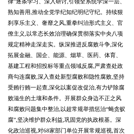
律”逐条学习、深入研讨,引领全系统学深一层、
熟知善用,推动全党学纪知纪明纪守纪。持续狠
刹享乐主义、奢靡之风,重拳纠治形式主义、官
僚主义,以常态长效治理确保贯彻落实中央八项
规定精神走深走实。纵深推进反腐败斗争,深化
拓展金融、国企、能源、烟草、医药、体育、
基建工程和招投标等重点领域反腐,严肃查处政
商勾连腐败,深入查处新型腐败和隐性腐败,坚持
受贿行贿一起查,深化以案促改促治,有力铲除腐
败滋生的土壤和条件。开展群众身边不正之风
和腐败问题集中整治,以超常规举措惩治“蝇贪蚁
腐”,坚决维护群众利益,巩固党的执政根基。深
化政治巡视,对68家部门单位开展常规巡视,首次