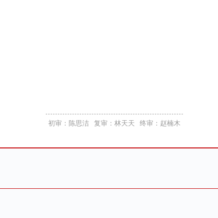
初审：陈思洁
复审：林天天
终审：赵楠木