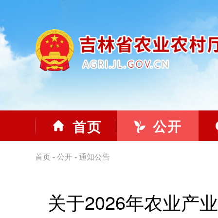
公开
首页
首页
-
公开
-
通知公告
关于2026年农业