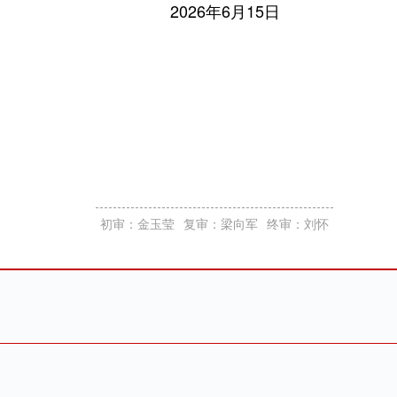
2026年6月15日
初审：金玉莹
复审：梁向军
终审：刘怀