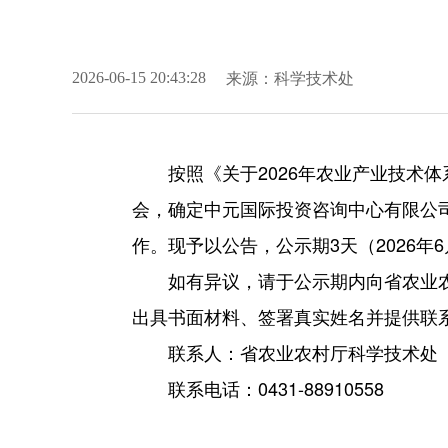
来源：
科学技术处
2026-06-15 20:43:28
按照《关于2026年农业产业技术
会，确定中元国际投资咨询中心有限公司
作。现予以公告，公示期3天（2026年6
如有异议，请于公示期内向省农业
出具书面材料、签署真实姓名并提供联
联系人：省农业农村厅科学技术处
联系电话：0431-88910558