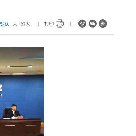
默认
大
超大
打印