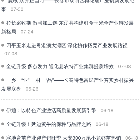
“鹿域”跃升正当时——长春市双阳区梅花鹿产业创新发展纪
事
07-30
拉长采收期 做强加工链 东辽县构建鲜食玉米全产业链发展
新格局
07-24
四平玉米走进粤港澳大湾区 深化协作拓宽产业发展路径
07-08
全链升级 多点发力 通化县农特产业集群提质增效
07-08
一乡一“业” 一村一“品”——长春特色富民产业夯实乡村振兴
发展底盘
06-26
伊通：以特色产业激活高质量发展新引擎
06-18
全链升级！延边黄牛的保种与品牌之路
06-18
寒地育苗产业迎产销旺季 大安300万尾小龙虾苗热销
06-18