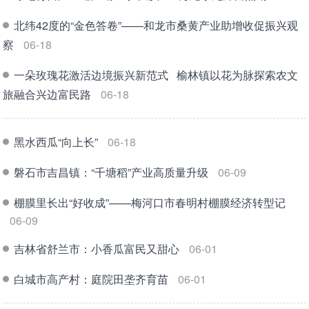
北纬42度的“金色答卷”——和龙市桑黄产业助增收促振兴观
察
06-18
一朵玫瑰花激活边境振兴新范式 榆林镇以花为脉探索农文
旅融合兴边富民路
06-18
黑水西瓜“向上长”
06-18
磐石市吉昌镇：“千塘稻”产业高质量升级
06-09
棚膜里长出“好收成”——梅河口市春明村棚膜经济转型记
06-09
吉林省舒兰市：小香瓜富民又甜心
06-01
白城市高产村：庭院田垄齐育苗
06-01