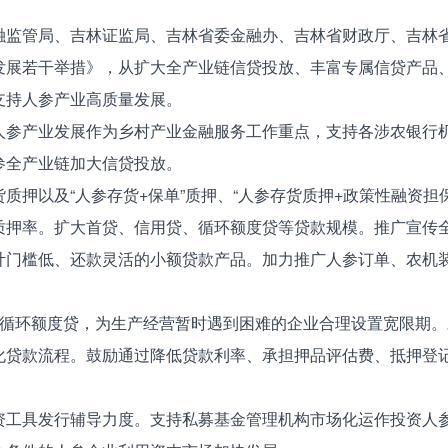
融监管局、吉林证监局、吉林省委金融办、吉林省财政厅、吉林
发展若干举措》，从扩大全产业链信贷投放、丰富专属信贷产品
支持人参产业高质量发展。
人参产业发展作为乡村产业金融服务工作重点，支持各涉农银行
参全产业链加大信贷投放。
质押以及“人参存货+保单”质押、“人参存货质押+政策性融资担
质押率。扩大首贷、信用贷、循环额度贷等贷款规模。推广宣传
计门槛低、还款灵活的小额贷款产品。加力推广人参订单、农机
期循环额度贷，为生产经营暂时遇到困难的企业合理设置宽限期
化贷款流程。鼓励通过降低贷款利率、承担押品评估费、抵押登
资工具发行辅导力度。支持私募基金管理机构市场化运作投资人