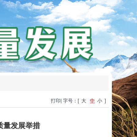
打印
|
字号：[
大
中
小
]
质量发展举措